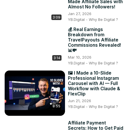
Made Affiliate Sales with
Almost No Followers!
Jan 27, 2026
3:09
YB.Digital - Why Be Digital ?
💰 Real Earnings
Breakdown from
TravelPayouts Affiliate
Commissions Revealed!
📊💸
Mar 10, 2026
3:14
YB.Digital - Why Be Digital ?
🖼️ I Made a 10-Slide
Professional Instagram
Carousel with AI — Full
Workflow with Claude &
FlexClip
Jun 21, 2026
8:55
YB.Digital - Why Be Digital ?
Affiliate Payment
Secrets: How to Get Paid