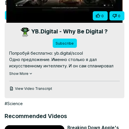
Video
Jul 1, 2026
Visit Site
Share
0
0
YB.Digital - Why Be Digital ?
Subscribe
Попробуй бесплатно: yb.digital/scool

Одно предложение. Именно столько я дал 
искусственному интеллекту. И он сам спланировал 
сцены, сгенерировал все визуальные материалы, 
Show More
анимировал каждый клип, написал оригинальную 
музыку и собрал готовый 64-секундный 
View Video Transcript
кинематографический короткометражный фильм. Без 
монтажа. Без камеры. Без фрилансеров.

#Science
В этом видео я показываю весь автономный 
производственный процесс в прямом эфире, шаг за 
Recommended Videos
шагом, включая точную стоимость в кредитах — 
чтобы ты знал чего ожидать прежде чем 
Breaking Down Apple's