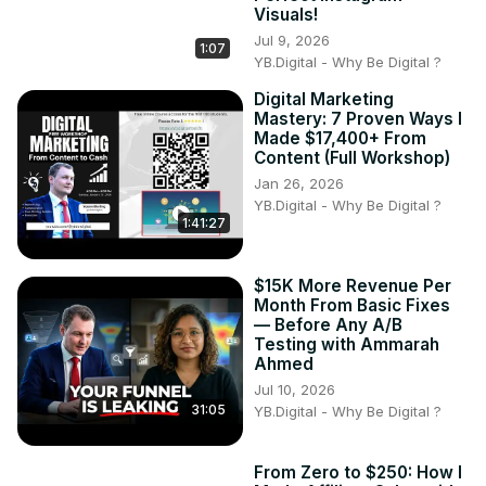
Visuals!
Jul 9, 2026
1:07
YB.Digital - Why Be Digital ?
Digital Marketing
Mastery: 7 Proven Ways I
Made $17,400+ From
Content (Full Workshop)
Jan 26, 2026
YB.Digital - Why Be Digital ?
1:41:27
$15K More Revenue Per
Month From Basic Fixes
— Before Any A/B
Testing with Ammarah
Ahmed
Jul 10, 2026
31:05
YB.Digital - Why Be Digital ?
From Zero to $250: How I