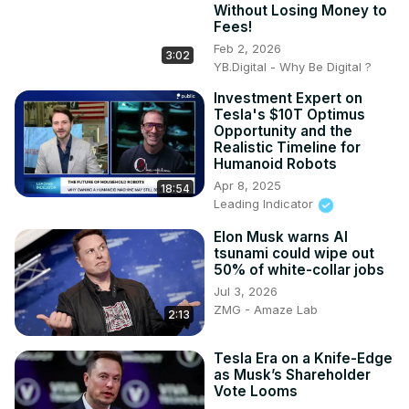
Without Losing Money to
Fees!
Feb 2, 2026
3:02
YB.Digital - Why Be Digital ?
Investment Expert on
Tesla's $10T Optimus
Opportunity and the
Realistic Timeline for
Humanoid Robots
Apr 8, 2025
18:54
Leading Indicator
Elon Musk warns AI
tsunami could wipe out
50% of white-collar jobs
Jul 3, 2026
ZMG - Amaze Lab
2:13
Tesla Era on a Knife-Edge
as Musk’s Shareholder
Vote Looms