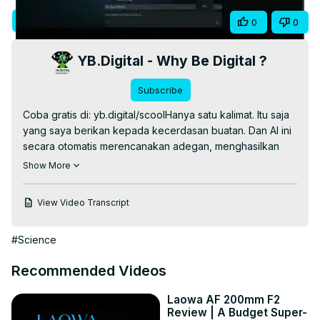
Video
Visit Site
Share
0
0
YB.Digital - Why Be Digital ?
Subscribe
Coba gratis di: yb.digital/scoolHanya satu kalimat. Itu saja 
yang saya berikan kepada kecerdasan buatan. Dan AI ini 
secara otomatis merencanakan adegan, menghasilkan 
semua visual, menganimasikan setiap klip, menyusun 
Show More
musik orisinal, dan menghasilkan film pendek sinematik 
berdurasi 64 detik yang sudah siap ditonton. Tanpa 
View Video Transcript
software edit video. Tanpa kamera. Tanpa 
freelancer.Dalam video ini saya tunjukkan seluruh proses 
#Science
produksi otomatis secara langsung, langkah demi 
langkah, termasuk biaya kredit yang sebenarnya agar 
Recommended Videos
kamu tahu apa yang bisa diharapkan sebelum 
mencobanya sendiri.Yang dilakukan AI secara otomatis:

Laowa AF 200mm F2
Menulis rencana produksi dan deskripsi setiap adegan

Review | A Budget Super-
Menghasilkan 8 gambar sinematik
