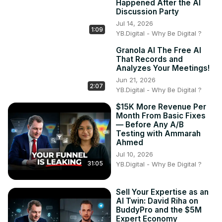
Happened After the AI
Discussion Party
Jul 14, 2026
1:09
YB.Digital - Why Be Digital ?
Granola AI The Free AI
That Records and
Analyzes Your Meetings!
Jun 21, 2026
2:07
YB.Digital - Why Be Digital ?
$15K More Revenue Per
Month From Basic Fixes
— Before Any A/B
Testing with Ammarah
Ahmed
Jul 10, 2026
31:05
YB.Digital - Why Be Digital ?
Sell Your Expertise as an
AI Twin: David Riha on
BuddyPro and the $5M
Expert Economy